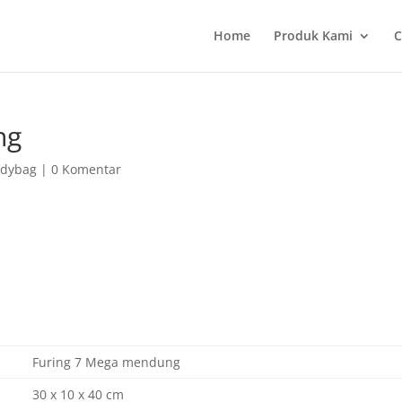
Home
Produk Kami
C
ng
odybag
|
0 Komentar
Furing 7 Mega mendung
30 x 10 x 40 cm