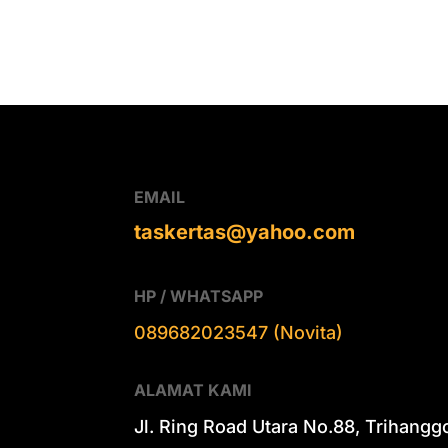
EMAIL
taskertas@yahoo.com
HP / WHATSAPP
089682023547 (Novita)
ALAMAT KAMI
Jl. Ring Road Utara No.88, Trihangg