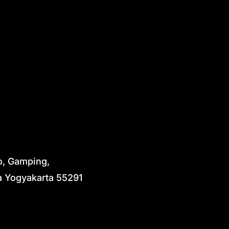
o, Gamping,
 Yogyakarta 55291