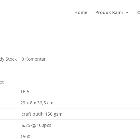
Home
Produk Kami
C
dy Stock
|
0 Komentar
TB 5
29 x 8 x 36,5 cm
craft putih 150 gsm
6,25kg/100pcs
1500