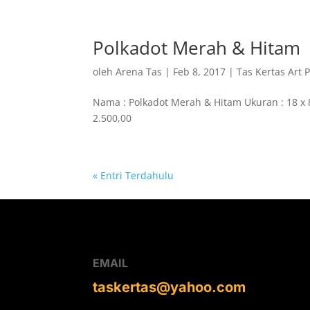
Polkadot Merah & Hitam
oleh
Arena Tas
|
Feb 8, 2017
|
Tas Kertas Art 
Nama : Polkadot Merah & Hitam Ukuran : 18 x 8
2.500,00
« Entri Terdahulu
EMAIL
taskertas@yahoo.com