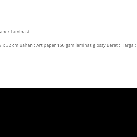
Paper Laminasi
 x 32 cm Bahan : Art paper 150 gsm laminas glossy Berat : Harga :