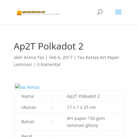
Ap2T Polkadot 2
oleh
Arena Tas
|
Feb 6, 2017
|
Tas Kertas Art Paper
Laminasi
|
0 Komentar
Nama
:
Ap2T Polkadot 2
Ukuran
:
17 x 7 x 25 cm
Art paper 150 gsm
Bahan
:
laminasi glossy
Berat
: