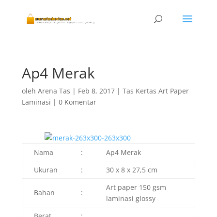
Ap4 Merak
oleh
Arena Tas
|
Feb 8, 2017
|
Tas Kertas Art Paper
Laminasi
|
0 Komentar
Nama
:
Ap4 Merak
Ukuran
:
30 x 8 x 27,5 cm
Art paper 150 gsm
Bahan
:
laminasi glossy
Berat
: